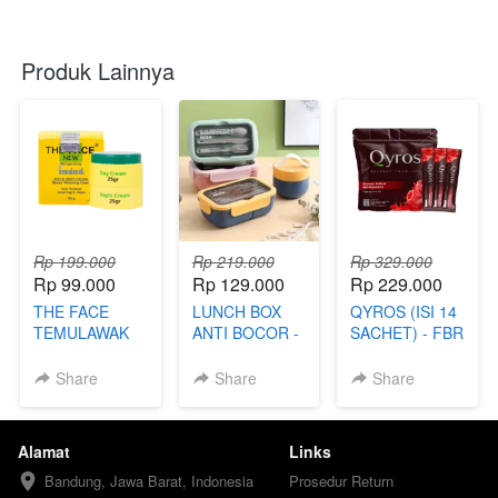
Produk Lainnya
Rp 199.000
Rp 219.000
Rp 329.000
Rp 99.000
Rp 129.000
Rp 229.000
THE FACE
LUNCH BOX
QYROS (ISI 14
TEMULAWAK
ANTI BOCOR -
SACHET) - FBR
(99) - TKP
FBI
Share
Share
Share
Alamat
Links
Bandung, Jawa Barat, Indonesia
Prosedur Return