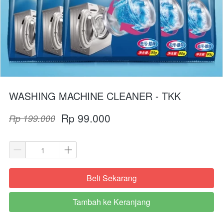
WASHING MACHINE CLEANER - TKK
Rp 99.000
Rp 199.000
Beli Sekarang
`
Tambah ke Keranjang
`